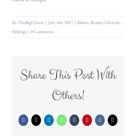
By
TheBigCheese
|
July 4th, 2017
|
Babies
,
Beauty
,
Lifestyle
,
Siblings
|
0 Comments
Share This Post With
Others!
Facebook
X
LinkedIn
WhatsApp
Tumblr
Pinterest
Vk
Email