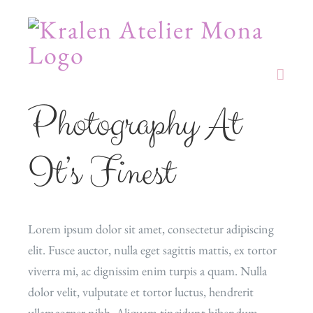
Skip
to
content
Photography At
It’s Finest
Lorem ipsum dolor sit amet, consectetur adipiscing
elit. Fusce auctor, nulla eget sagittis mattis, ex tortor
viverra mi, ac dignissim enim turpis a quam. Nulla
dolor velit, vulputate et tortor luctus, hendrerit
ullamcorper nibh. Aliquam tincidunt bibendum