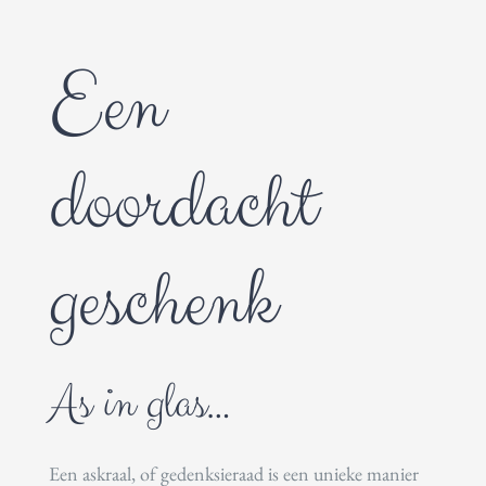
Een
doordacht
geschenk
As in glas…
Een askraal, of gedenksieraad is een unieke manier