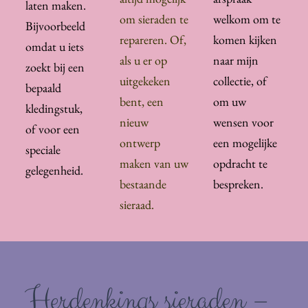
laten maken.
om sieraden te
welkom om te
Bijvoorbeeld
repareren. Of,
komen kijken
omdat u iets
als u er op
naar mijn
zoekt bij een
uitgekeken
collectie, of
bepaald
bent, een
om uw
kledingstuk,
nieuw
wensen voor
of voor een
ontwerp
een mogelijke
speciale
maken van uw
opdracht te
gelegenheid.
bestaande
bespreken.
sieraad.
Herdenkings sieraden –